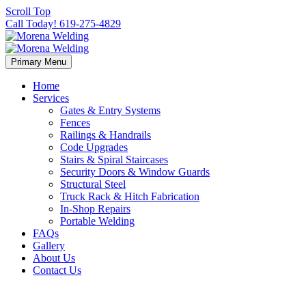
Scroll Top
Call Today! 619-275-4829
Primary Menu
Home
Services
Gates & Entry Systems
Fences
Railings & Handrails
Code Upgrades
Stairs & Spiral Staircases
Security Doors & Window Guards
Structural Steel
Truck Rack & Hitch Fabrication
In-Shop Repairs
Portable Welding
FAQs
Gallery
About Us
Contact Us