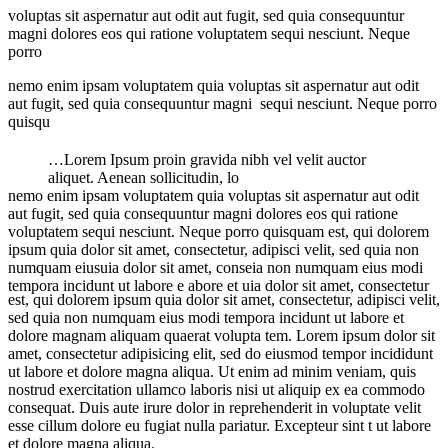
voluptas sit aspernatur aut odit aut fugit, sed quia consequuntur
magni dolores eos qui ratione voluptatem sequi nesciunt. Neque
porro
nemo enim ipsam voluptatem quia voluptas sit aspernatur aut odit
aut fugit, sed quia consequuntur magni sequi nesciunt. Neque porro
quisqu
…Lorem Ipsum proin gravida nibh vel velit auctor
aliquet. Aenean sollicitudin, lo
nemo enim ipsam voluptatem quia voluptas sit aspernatur aut odit
aut fugit, sed quia consequuntur magni dolores eos qui ratione
voluptatem sequi nesciunt. Neque porro quisquam est, qui dolorem
ipsum quia dolor sit amet, consectetur, adipisci velit, sed quia non
numquam eiusuia dolor sit amet, conseia non numquam eius modi
tempora incidunt ut labore e abore et uia dolor sit amet, consectetur
est, qui dolorem ipsum quia dolor sit amet, consectetur, adipisci velit,
sed quia non numquam eius modi tempora incidunt ut labore et
dolore magnam aliquam quaerat volupta tem. Lorem ipsum dolor sit
amet, consectetur adipisicing elit, sed do eiusmod tempor incididunt
ut labore et dolore magna aliqua. Ut enim ad minim veniam, quis
nostrud exercitation ullamco laboris nisi ut aliquip ex ea commodo
consequat. Duis aute irure dolor in reprehenderit in voluptate velit
esse cillum dolore eu fugiat nulla pariatur. Excepteur sint t ut labore
et dolore magna aliqua.